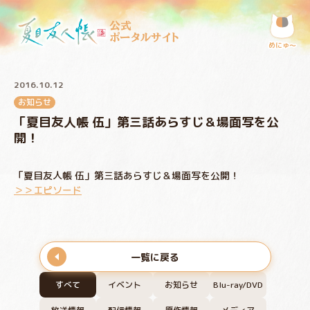
公式
ポータルサイト
めにゅ〜
2016.10.12
お知らせ
「夏目友人帳 伍」第三話あらすじ＆場面写を公
開！
「夏目友人帳 伍」第三話あらすじ＆場面写を公開！
＞＞エピソード
一覧に戻る
すべて
イベント
お知らせ
Blu-ray/DVD