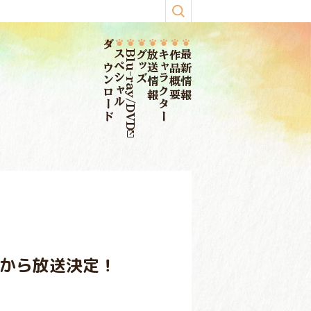
ダウンロード
スペシャル
Blu-ray/DVD
グッズ
放送情報
キャラクター
作品概要
最新情報
水）から放送決定！