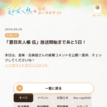
公式
ポータルサイト
めにゅ〜
2016.09.29
お知らせ
「夏目友人帳 伍」放送開始まであと5日！
本日は、音楽・吉森信さんの直筆コメントを公開！是非、チェッ
クしてくださいね！
＞＞カウントダウンコメント
一覧に戻る
すべて
イベント
お知らせ
Blu-ray/DVD
放送情報
配信情報
原作情報
メディア