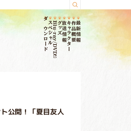
ダウンロード
スペシャル
Blu-ray/DVD
グッズ
放送情報
キャラクター
作品概要
最新情報
ント公開！「夏目友人