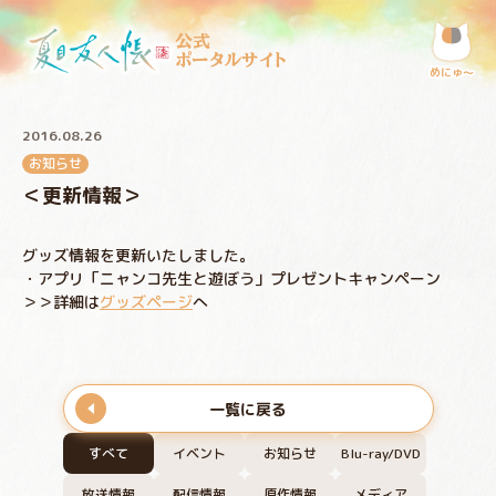
公式
ポータルサイト
めにゅ〜
2016.08.26
お知らせ
＜更新情報＞
グッズ情報を更新いたしました。
・アプリ「ニャンコ先生と遊ぼう」プレゼントキャンペーン
＞＞詳細は
グッズページ
へ
一覧に戻る
すべて
イベント
お知らせ
Blu-ray/DVD
放送情報
配信情報
原作情報
メディア