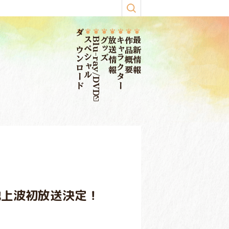
ダウンロード
スペシャル
Blu-ray/DVD
グッズ
放送情報
キャラクター
作品概要
最新情報
地上波初放送決定！