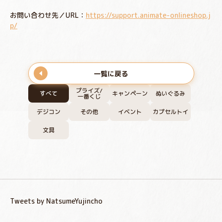
お問い合わせ先／URL：
https://support.animate-onlineshop.j
p/
一覧に戻る
プライズ/
すべて
キャンペーン
ぬいぐるみ
一番くじ
デジコン
その他
イベント
カプセルトイ
文具
Tweets by NatsumeYujincho