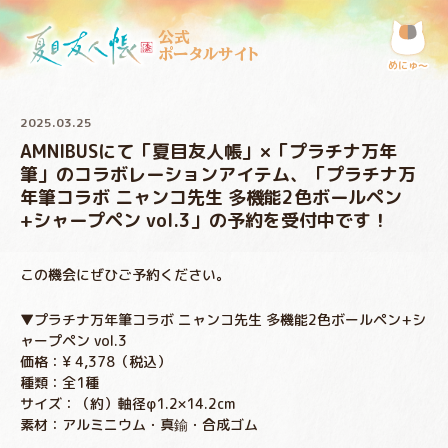
公式
ポータルサイト
めにゅ〜
2025.03.25
AMNIBUSにて「夏目友人帳」×「プラチナ万年
筆」のコラボレーションアイテム、「プラチナ万
年筆コラボ ニャンコ先生 多機能2色ボールペン
+シャープペン vol.3」の予約を受付中です！
この機会にぜひご予約ください。
▼プラチナ万年筆コラボ ニャンコ先生 多機能2色ボールペン+シ
ャープペン vol.3
価格：¥ 4,378（税込）
種類：全1種
サイズ：（約）軸径φ1.2×14.2cm
素材：アルミニウム・真鍮・合成ゴム