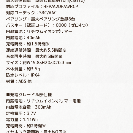
最大通信距離：見通し距離約10m(Class2)
対応プロファイル：HFP/A2DP/AVRCP
対応コーデック：SBC/AAC
ペアリング：最大ペアリング登録8台
パスキー（認証コード）：0000（ゼロ4つ）
内蔵電池：リチウムイオンポリマー
内蔵電池：40mAh
充電時間：約1.5時間※
連続通話時間：最大約3.5時間※
音楽再生時間：最大約5時間※
サイズ：約W15.8×H20×D26.3mm
本体質量：約3.5g
防水レベル：IPX4
材質：ABS 他
■充電クレードル部仕様
内蔵電池：リチウムイオンポリマー電池
内蔵電池容量：300mAh
定格電圧：3.7V
電力量：1.11Wh
充電時間：約2時間※
イヤホン充電回数：最大約2回※