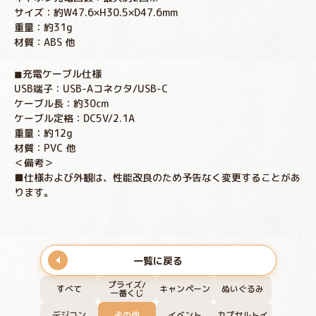
サイズ：約W47.6×H30.5×D47.6mm
重量：約31g
材質：ABS 他
◼︎充電ケーブル仕様
USB端子：USB-Aコネクタ/USB-C
ケーブル長：約30cm
ケーブル定格：DC5V/2.1A
重量：約12g
材質：PVC 他
＜備考＞
■仕様および外観は、性能改良のため予告なく変更することがあ
ります。
一覧に戻る
プライズ/
すべて
キャンペーン
ぬいぐるみ
一番くじ
デジコン
その他
イベント
カプセルトイ