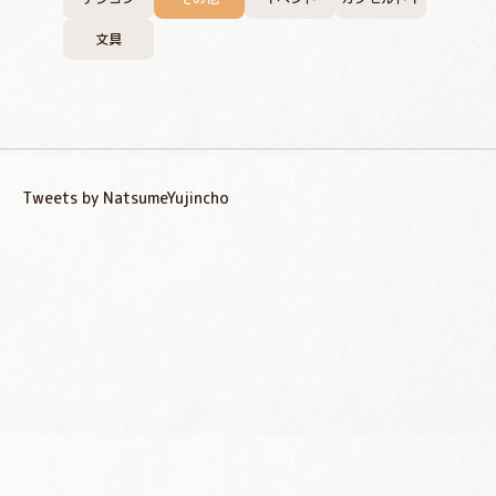
文具
Tweets by NatsumeYujincho