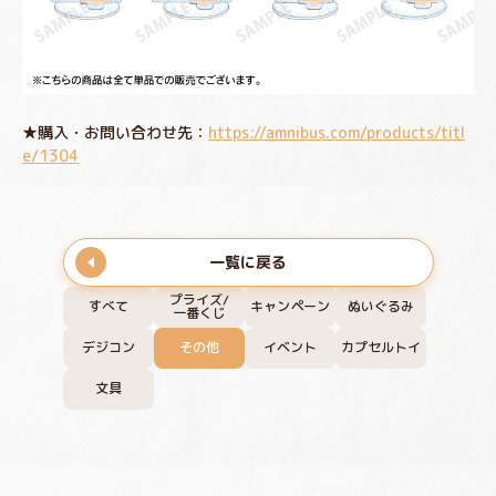
★購入・お問い合わせ先：
https://amnibus.com/products/titl
e/1304
一覧に戻る
プライズ/
すべて
キャンペーン
ぬいぐるみ
一番くじ
デジコン
その他
イベント
カプセルトイ
文具