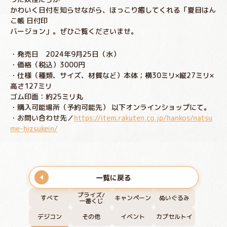
かわいく日付を知らせながら、ほっこり癒してくれる「夏目はん
こ帳 日付印
バージョン」。ぜひご覧くださいませ。
・発売日 2024年9月25日（水）
・価格（税込）3000円
・仕様（種類、サイズ、材質など）本体；横30ミリ×縦27ミリ×
高さ127ミリ
ゴム印面：約25ミリ丸
・購入可能場所（予約可能先） 以下オンラインショップにて。
・お問い合わせ先／
https://item.rakuten.co.jp/hankos/natsu
me-hizsukein/
一覧に戻る
プライズ/
すべて
キャンペーン
ぬいぐるみ
一番くじ
デジコン
その他
イベント
カプセルトイ