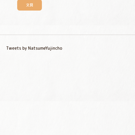
文具
Tweets by NatsumeYujincho