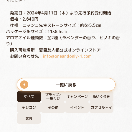
・発売日：2024年4月11日（木）より先行予約受付開始
・価格：2,640円
・仕様 ニャンコ先生ストーンサイズ：約6×5.5cm
パッケージ缶サイズ：11×8.5cm
アロマオイル種類数：全2種（ラベンダーの香り、ヒノキの香
り）
・購入可能場所 夏目友人帳公式オンラインストア
・お問い合わせ先
info@oneandonly-1.com
一覧に戻る
プライズ/
すべて
キャンペーン
ぬいぐるみ
一番くじ
デジコン
その他
イベント
カプセルトイ
文具