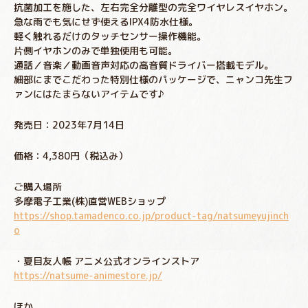
抗菌加工を施した、左右完全分離型の完全ワイヤレスイヤホン。
急な雨でも気にせず使えるIPX4防水仕様。
軽く触れるだけのタッチセンサー操作機能。
片側イヤホンのみで単独使用も可能。
通話／音楽／動画音声対応の高音質ドライバー搭載モデル。
細部にまでこだわった特別仕様のパッケージで、ニャンコ先生フ
ァンにはたまらないアイテムです♪
発売日：2023年7月14日
価格：4,380円（税込み）
ご購入場所
多摩電子工業(株)直営WEBショップ
https://shop.tamadenco.co.jp/product-tag/natsumeyujinch
o
・夏⽬友⼈帳 アニメ公式オンラインストア
https://natsume-animestore.jp/
ほか