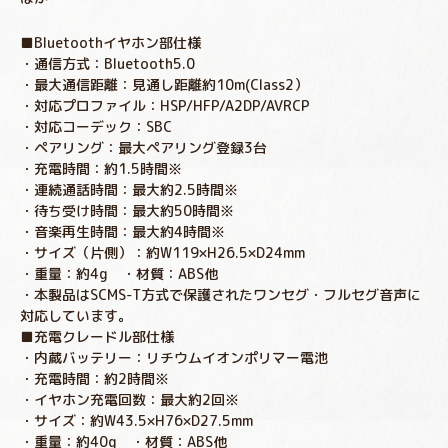
■Bluetoothイヤホン部仕様
・通信方式：Bluetooth5.0
・最大通信距離：見通し距離約10m(Class2）
・対応プロファイル：HSP/HFP/A2DP/AVRCP
・対応コーデック：SBC
・ペアリング：最大ペアリング登録3台
・充電時間：約1.5時間※
・連続通話時間：最大約2.5時間※
・待ち受け時間：最大約50時間※
・音楽再生時間：最大約4時間※
・サイズ（片側）：約W119×H26.5×D24mm
・重量：約4g ・材質：ABS他
・本製品はSCMS-T方式で保護されたワンセグ・フルセグ音声に
対応しています。
■充電クレードル部仕様
・内蔵バッテリー：リチウムイオンポリマー電池
・充電時間：約2時間※
・イヤホン充電回数：最大約2回※
・サイズ：約W43.5×H76×D27.5mm
・重量：約40g ・材質：ABS他