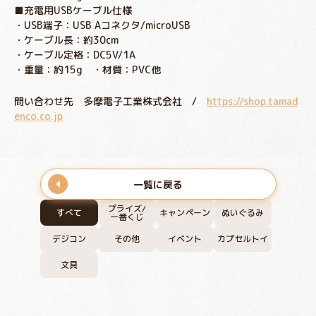
■充電用USBケーブル仕様
・USB端子：USB Aコネクタ/microUSB
・ケーブル長：約30cm
・ケーブル定格：DC5V/1A
・重量：約15g ・材質：PVC他
問い合わせ先 多摩電子工業株式会社 /
https://shop.tamad
enco.co.jp
一覧に戻る
プライズ/
すべて
キャンペーン
ぬいぐるみ
一番くじ
デジコン
その他
イベント
カプセルトイ
文具