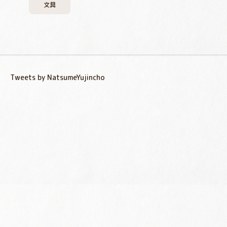
文具
Tweets by NatsumeYujincho