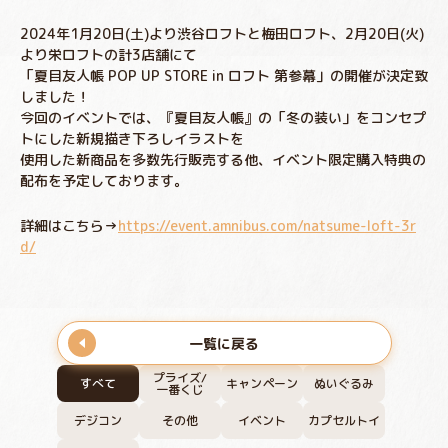
2024年1月20日(土)より渋谷ロフトと梅田ロフト、2月20日(火)
より栄ロフトの計3店舗にて
「夏目友人帳 POP UP STORE in ロフト 第参幕」の開催が決定致
しました！
今回のイベントでは、『夏目友人帳』の「冬の装い」をコンセプ
トにした新規描き下ろしイラストを
使用した新商品を多数先行販売する他、イベント限定購入特典の
配布を予定しております。
詳細はこちら→
https://event.amnibus.com/natsume-loft-3r
d/
一覧に戻る
プライズ/
すべて
キャンペーン
ぬいぐるみ
一番くじ
デジコン
その他
イベント
カプセルトイ