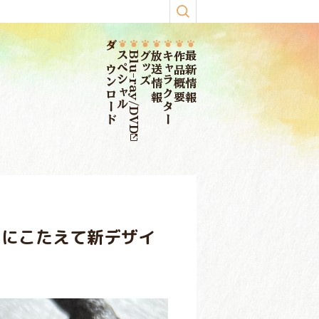
ダウンロード
スペシャル
Blu-ray/DVD
グッズ
放送情報
キャラクター
作品概要
最新情報
トにこたえて新デザイ