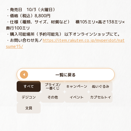
・発売日 10/3（火曜日）
・価格（税込）8,800円
・仕様（種類、サイズ、材質など） 横105ミリ×高さ138ミリ×
奥行100ミリ
・購入可能場所（予約可能先） 以下オンラインショップにて。
・お問い合わせ先／
https://item.rakuten.co.jp/myperidot/nat
sume15/
一覧に戻る
プライズ/
すべて
キャンペーン
ぬいぐるみ
一番くじ
デジコン
その他
イベント
カプセルトイ
文具