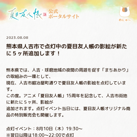
公式
ポータルサイト
めにゅ〜
2023.08.08
熊本県人吉市で点灯中の夏目友人帳の影絵が新た
に５ヶ所追加します！
熊本県では、人吉・球磨地域の夜間の周遊を促す「まちあかり」
の取組みの一環として、
現在、人吉市鍛冶屋町通りで夏目友人帳の影絵を点灯していま
す。
この度。アニメ「夏目友人帳」15周年を記念して、人吉市街地
に新たに５ヶ所、影絵が
追加されます。点灯イベント当日には、夏目友人帳オリジナル商
品の特別販売会も開催します。
点灯イベント：8月10日（木）19:30～
※翌日以降は18:00～22:00で点灯