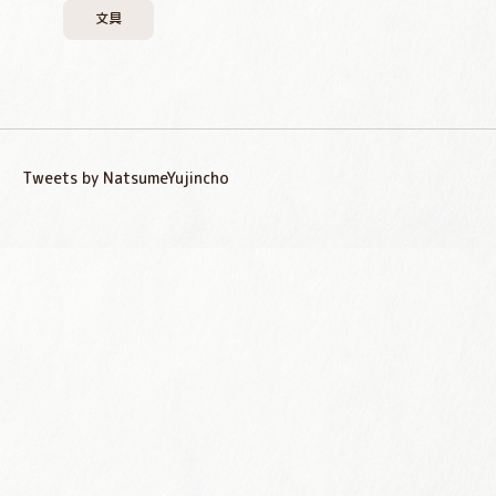
文具
Tweets by NatsumeYujincho