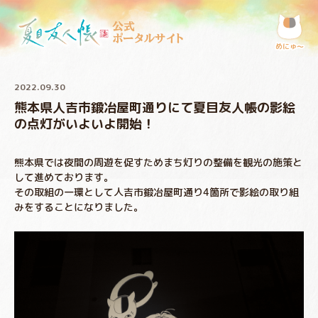
公式
ポータルサイト
めにゅ〜
2022.09.30
熊本県人吉市鍛冶屋町通りにて夏目友人帳の影絵
の点灯がいよいよ開始！
熊本県では夜間の周遊を促すためまち灯りの整備を観光の施策と
して進めております。
その取組の一環として人吉市鍛冶屋町通り4箇所で影絵の取り組
みをすることになりました。