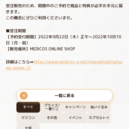
受注販売のため、期間中のご予約で商品と特典が必ずお手元に届
きます。
この機会にぜひご利用くださいませ。
■受注期間
【予約受付期間】2022年9月22日（木）正午～2022年10月10
日（月・祝）
【販売場所】MEDICOS ONLINE SHOP
詳細はこちら➡
https://www.medicos-e.net/newsdetail/natsu
me-anime-2/
一覧に戻る
プライズ/
すべて
キャンペーン
ぬいぐるみ
一番くじ
デジコン
その他
イベント
カプセルトイ
文具