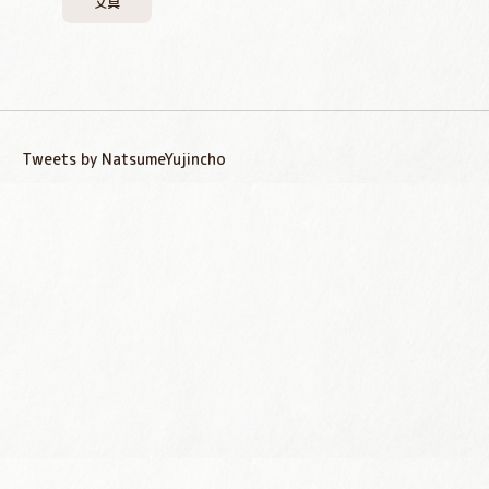
文具
Tweets by NatsumeYujincho