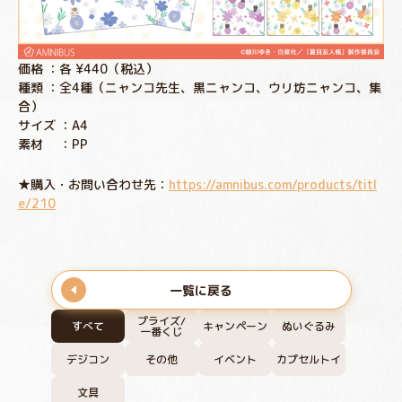
価格 ：各 ¥440（税込）
種類 ：全4種（ニャンコ先生、黒ニャンコ、ウリ坊ニャンコ、集
合）
サイズ ：A4
素材 ：PP
★購入・お問い合わせ先：
https://amnibus.com/products/titl
e/210
一覧に戻る
プライズ/
すべて
キャンペーン
ぬいぐるみ
一番くじ
デジコン
その他
イベント
カプセルトイ
文具