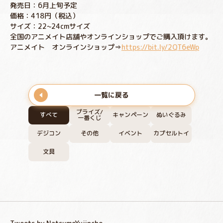
発売日：6月上旬予定
価格：418円（税込）
サイズ：22~24cmサイズ
全国のアニメイト店舗やオンラインショップでご購入頂けます。
アニメイト オンラインショップ⇒
https://bit.ly/2QT6eWp
一覧に戻る
プライズ/
すべて
キャンペーン
ぬいぐるみ
一番くじ
デジコン
その他
イベント
カプセルトイ
文具