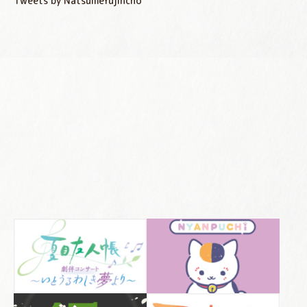
Tweets by NatsumeYujincho