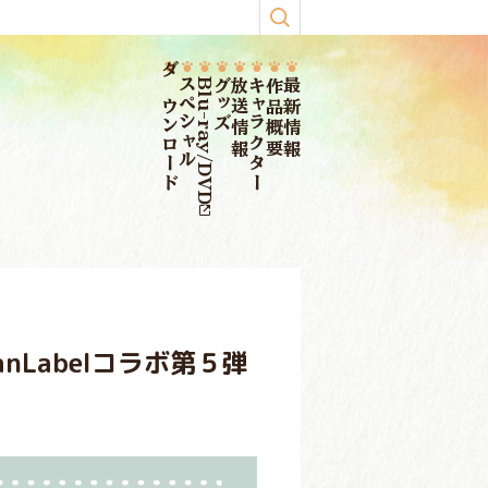
ダウンロード
スペシャル
Blu-ray/DVD
グッズ
放送情報
キャラクター
作品概要
最新情報
apanLabelコラボ第５弾