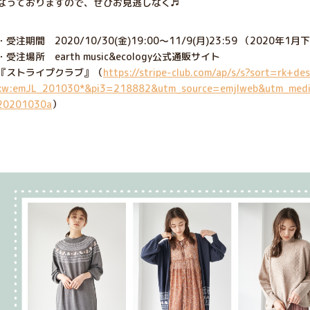
なっておりますので、ぜひお見逃しなく♬
・受注期間 2020/10/30(金)19:00～11/9(月)23:59 （2020
・受注場所 earth music&ecology公式通販サイト
『ストライプクラブ』（
https://stripe-club.com/ap/s/s?sort=rk+
kw:emJL_201030*&pi3=218882&utm_source=emjlweb&utm_mediu
20201030a
）