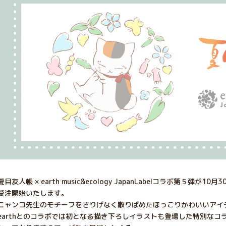
夏目友人帳 × earth music&ecology JapanLabelコラボ第５弾が10月
受注開始いたします。
ニャンコ先生のモチーフをさりげなく散りばめたほっこりかわいいアイ
earthとのコラボでは初となる描き下ろしイラストも登場した特別なコ