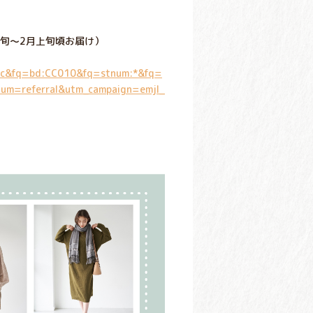
年1月下旬～2月上旬頃お届け）
desc&fq=bd:CC010&fq=stnum:*&fq=
m=referral&utm_campaign=emjl_