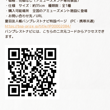
・価格：売価なし（アミューズメント専用景品）
・仕様 サイズ：約35cm 種類数：全1種
・購入可能場所 全国のアミューズメント施設に登場
・お問い合わせ先／URL
夏目友人帳バンプレストナビ特設ページ (PC・携帯共通)
https://bsp-prize.jp/title/IP00002084/
バンプレストナビには、こちらの二次元コードからアクセスでき
ます。