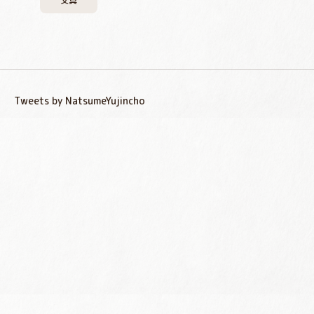
文具
Tweets by NatsumeYujincho