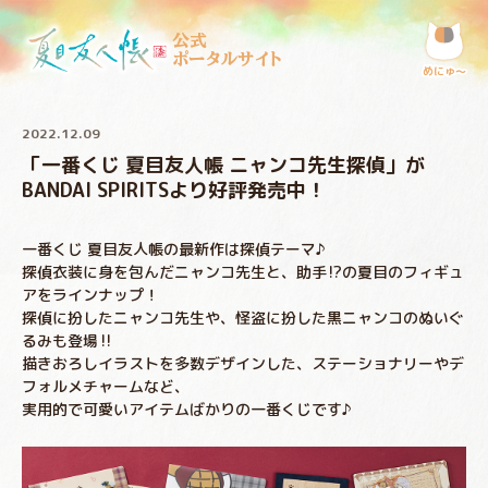
公式
ポータルサイト
めにゅ〜
2022.12.09
「一番くじ 夏目友人帳 ニャンコ先生探偵」が
BANDAI SPIRITSより好評発売中！
一番くじ 夏目友人帳の最新作は探偵テーマ♪
探偵衣装に身を包んだニャンコ先生と、助手⁉の夏目のフィギュ
アをラインナップ！
探偵に扮したニャンコ先生や、怪盗に扮した黒ニャンコのぬいぐ
るみも登場‼
描きおろしイラストを多数デザインした、ステーショナリーやデ
フォルメチャームなど、
実用的で可愛いアイテムばかりの一番くじです♪