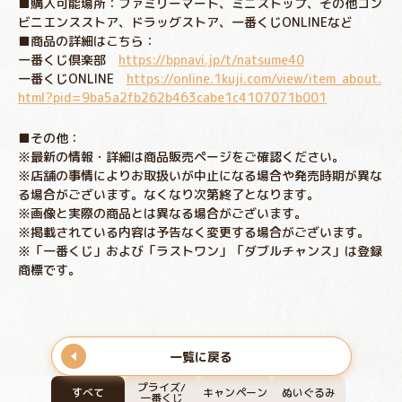
■購入可能場所：ファミリーマート、ミニストップ、その他コン
ビニエンスストア、ドラッグストア、一番くじONLINEなど
■商品の詳細はこちら：
一番くじ倶楽部
https://bpnavi.jp/t/natsume40
一番くじONLINE
https://online.1kuji.com/view/item_about.
html?pid=9ba5a2fb262b463cabe1c4107071b001
■その他：
※最新の情報・詳細は商品販売ページをご確認ください。
※店舗の事情によりお取扱いが中止になる場合や発売時期が異な
る場合がございます。なくなり次第終了となります。
※画像と実際の商品とは異なる場合がございます。
※掲載されている内容は予告なく変更する場合がございます。
※「一番くじ」および「ラストワン」「ダブルチャンス」は登録
商標です。
一覧に戻る
プライズ/
すべて
キャンペーン
ぬいぐるみ
一番くじ