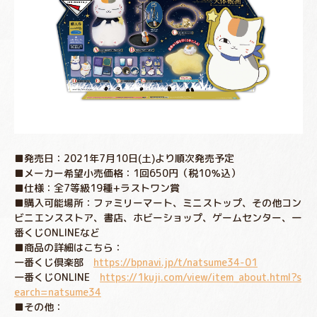
■発売日：2021年7月10日(土)より順次発売予定
■メーカー希望小売価格：1回650円（税10％込）
■仕様：全7等級19種+ラストワン賞
■購入可能場所：ファミリーマート、ミニストップ、その他コン
ビニエンスストア、書店、ホビーショップ、ゲームセンター、一
番くじONLINEなど
■商品の詳細はこちら：
一番くじ倶楽部
https://bpnavi.jp/t/natsume34-01
一番くじONLINE
https://1kuji.com/view/item_about.html?s
earch=natsume34
■その他：