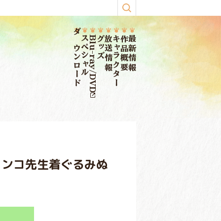
ダウンロード
スペシャル
Blu-ray/DVD
グッズ
放送情報
キャラクター
作品概要
最新情報
ャンコ先生着ぐるみぬ