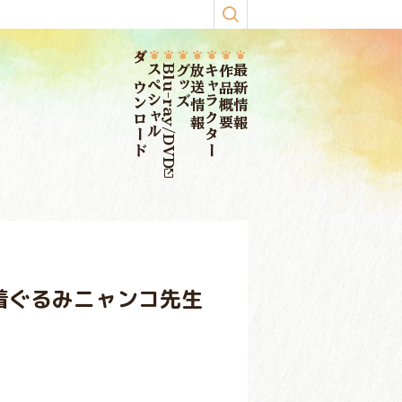
ダウンロード
スペシャル
Blu-ray/DVD
グッズ
放送情報
キャラクター
作品概要
最新情報
着ぐるみニャンコ先生