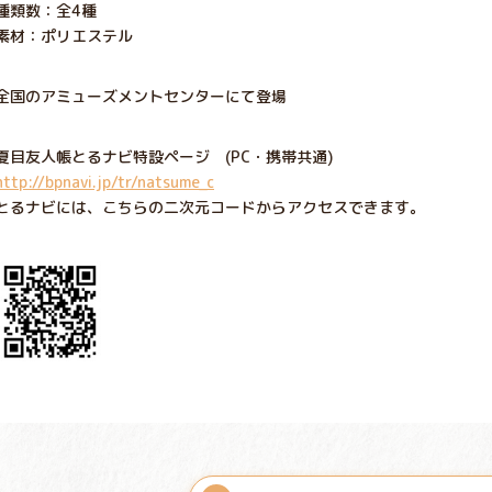
種類数：全4種
素材：ポリエステル
全国のアミューズメントセンターにて登場
夏目友人帳とるナビ特設ページ (PC・携帯共通)
http://bpnavi.jp/tr/natsume_c
とるナビには、こちらの二次元コードからアクセスできます。