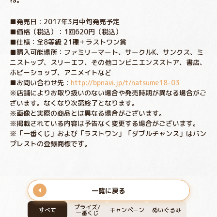
■発売日：2017年3月中旬発売予定
■価格（税込）：1回620円（税込）
■仕様：全8等級 21種＋ラストワン賞
■購入可能場所：ファミリーマート、サークルK、サンクス、ミ
ニストップ、スリーエフ、その他コンビニエンスストア、書店、
ホビーショップ、アニメイトなど
■お問い合わせ先：
http://bpnavi.jp/t/natsume18-03
※店舗によりお取り扱いのない場合や発売時期が異なる場合がご
ざいます。なくなり次第終了となります。
※画像と実際の商品とは異なる場合がございます。
※掲載されている内容は予告なく変更する場合がございます。
※「一番くじ」および「ラストワン」「ダブルチャンス」はバン
プレストの登録商標です。
一覧に戻る
プライズ/
すべて
キャンペーン
ぬいぐるみ
一番くじ