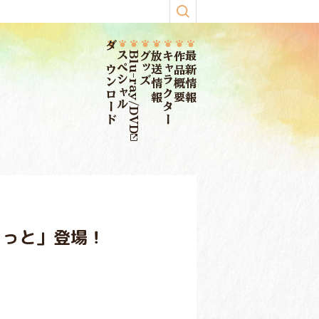
ダウンロード
スペシャル
Blu-ray/DVD
グッズ
放送情報
キャラクター
作品概要
最新情報
こっと」登場！