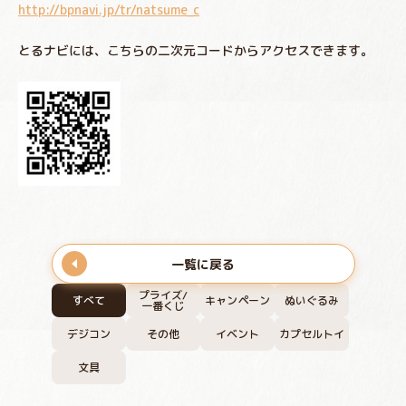
http://bpnavi.jp/tr/natsume_c
とるナビには、こちらの二次元コードからアクセスできます。
一覧に戻る
プライズ/
すべて
キャンペーン
ぬいぐるみ
一番くじ
デジコン
その他
イベント
カプセルトイ
文具