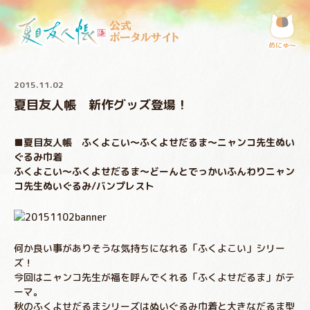
公式
ポータルサイト
めにゅ〜
2015.11.02
夏目友人帳 新作グッズ登場！
■夏目友人帳 ふくよこい～ふくよせだるま～ニャンコ先生ぬい
ぐるみ巾着
ふくよこい～ふくよせだるま～どーんとでっかいふんわりニャン
コ先生ぬいぐるみ/バンプレスト
何か良い事がありそうな気持ちになれる「ふくよこい」シリー
ズ！
今回はニャンコ先生が福を呼んでくれる「ふくよせだるま」がテ
ーマ。
秋のふくよせだるまシリーズはぬいぐるみ巾着と大きなだるま型