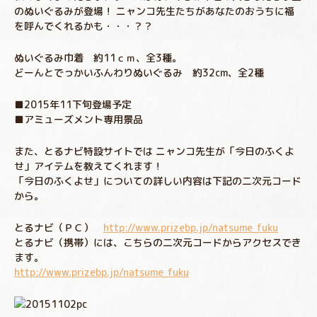
のぬいぐるみが登場！ ニャンコ先生たちがあなたのおうちに福
を呼んでくれるかも・・・？？
ぬいぐるみ巾着 約11ｃｍ、全3種。
どーんとでっかいふんわりぬいぐるみ 約32cm、全2種
■2015年11下旬登場予定
■アミューズメント専用景品
また、とるナビ特設サイトでは ニャンコ先生が「今日のふくよ
せ」アイテムを教えてくれます！
「今日のふくよせ」についての詳しい内容は下記の二次元コード
から。
とるナビ（ＰＣ）
http://www.prizebp.jp/natsume_fuku
とるナビ（携帯）には、こちらの二次元コードからアクセスでき
ます。
http://www.prizebp.jp/natsume_fuku