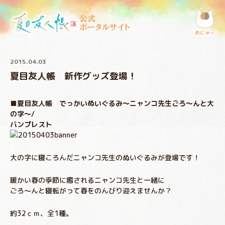
公式
ポータルサイト
めにゅ〜
2015.04.03
夏目友人帳 新作グッズ登場！
■夏目友人帳 でっかいぬいぐるみ～ニャンコ先生ごろ～んと大
の字～/
バンプレスト
大の字に寝ころんだニャンコ先生のぬいぐるみが登場です！
暖かい春の季節に癒されるニャンコ先生と一緒に
ごろ～んと寝転がって春をのんびり迎えませんか？
約32ｃｍ、全1種。