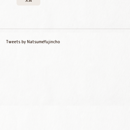
文具
Tweets by NatsumeYujincho