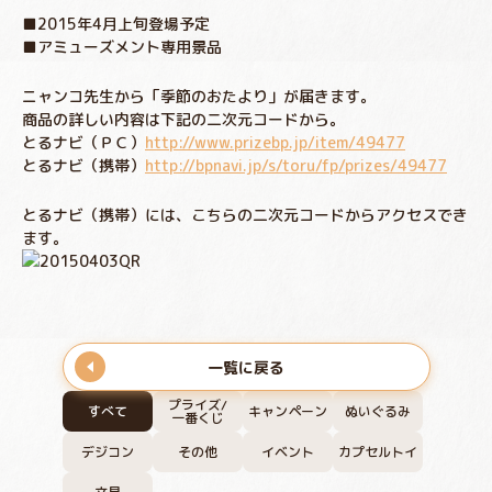
■2015年4月上旬登場予定
■アミューズメント専用景品
ニャンコ先生から「季節のおたより」が届きます。
商品の詳しい内容は下記の二次元コードから。
とるナビ（ＰＣ）
http://www.prizebp.jp/item/49477
とるナビ（携帯）
http://bpnavi.jp/s/toru/fp/prizes/49477
とるナビ（携帯）には、こちらの二次元コードからアクセスでき
ます。
一覧に戻る
プライズ/
すべて
キャンペーン
ぬいぐるみ
一番くじ
デジコン
その他
イベント
カプセルトイ