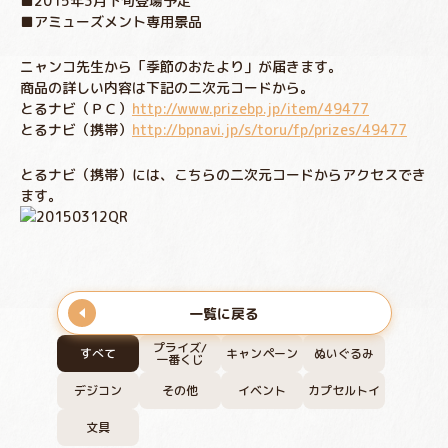
■2015年3月下旬登場予定
■アミューズメント専用景品
ニャンコ先生から「季節のおたより」が届きます。
商品の詳しい内容は下記の二次元コードから。
とるナビ（ＰＣ）
http://www.prizebp.jp/item/49477
とるナビ（携帯）
http://bpnavi.jp/s/toru/fp/prizes/49477
とるナビ（携帯）には、こちらの二次元コードからアクセスでき
ます。
一覧に戻る
プライズ/
すべて
キャンペーン
ぬいぐるみ
一番くじ
デジコン
その他
イベント
カプセルトイ
文具