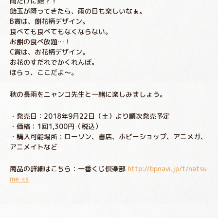
雨だけに飴？！
飴玉が降ってきたら、雨の日も楽しいなぁ。
B賞は、餅花柄デザイン。
食べても食べてもなくならない。
お餅の食べ放題…！
C賞は、お花柄デザイン。
お花のすだれでかくれんぼ。
ほらっ、ここだよ〜。
秋の長雨をニャンコ先生と一緒に楽しみましょう。
・発売日：2018年9月22日（土）より順次発売予定
・価格：1回1,300円（税込）
・購入可能場所：ローソン、書店、ホビーショップ、アニメガ、
アニメイトなど
商品の詳細はこちら：一番くじ倶楽部
http://bpnavi.jp/t/natsu
me_cs