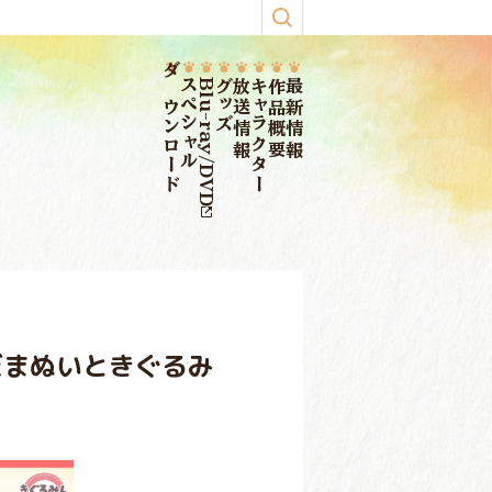
ダウンロード
スペシャル
Blu-ray/DVD
グッズ
放送情報
キャラクター
作品概要
最新情報
だまぬいときぐるみ