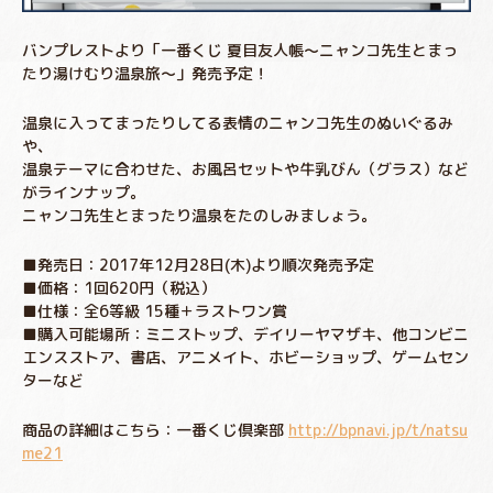
バンプレストより「一番くじ 夏目友人帳～ニャンコ先生とまっ
たり湯けむり温泉旅～」発売予定！
温泉に入ってまったりしてる表情のニャンコ先生のぬいぐるみ
や、
温泉テーマに合わせた、お風呂セットや牛乳びん（グラス）など
がラインナップ。
ニャンコ先生とまったり温泉をたのしみましょう。
■発売日：2017年12月28日(木)より順次発売予定
■価格：1回620円（税込）
■仕様：全6等級 15種＋ラストワン賞
■購入可能場所：ミニストップ、デイリーヤマザキ、他コンビニ
エンスストア、書店、アニメイト、ホビーショップ、ゲームセン
ターなど
商品の詳細はこちら：一番くじ倶楽部
http://bpnavi.jp/t/natsu
me21