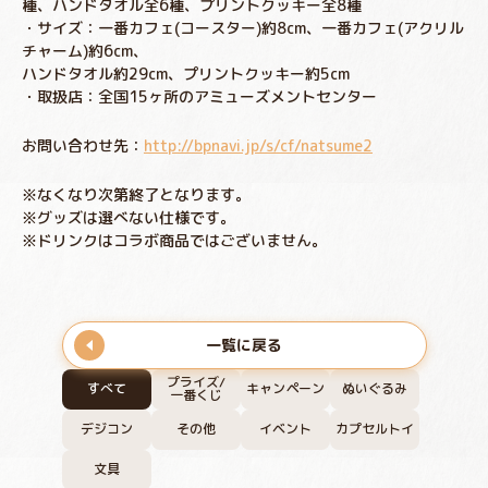
種、ハンドタオル全6種、プリントクッキー全8種
・サイズ：一番カフェ(コースター)約8cm、一番カフェ(アクリル
チャーム)約6cm、
ハンドタオル約29cm、プリントクッキー約5cm
・取扱店：全国15ヶ所のアミューズメントセンター
お問い合わせ先：
http://bpnavi.jp/s/cf/natsume2
※なくなり次第終了となります。
※グッズは選べない仕様です。
※ドリンクはコラボ商品ではございません。
一覧に戻る
プライズ/
すべて
キャンペーン
ぬいぐるみ
一番くじ
デジコン
その他
イベント
カプセルトイ
文具