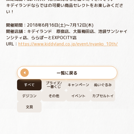
キデイランドならではの可愛い商品セレクトをお楽しみくださ
い！
開催期間：2018年6月16日(土)～7月12日(木)
開催店舗：キデイランド 原宿店、大阪梅田店、池袋サンシャイ
ンシティ店、ららぽーとEXPOCITY店
URL：
https://www.kiddyland.co.jp/event/nyanko_10th/
一覧に戻る
プライズ/
すべて
キャンペーン
ぬいぐるみ
一番くじ
デジコン
その他
イベント
カプセルトイ
文具