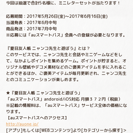
今回は抽選で合計5名様に、ミニレターセットが当たります！
応募期間：2017年5月26日(金)～2017年6月16日(金)
当選発表：2017年6月中旬
商品発送：2017年7月中旬
※応募には「auスマートパス」会員への登録が必要となります。
『夏目友人帳 ニャンコ先生と遊ぼう』とは？
このサービスでは、ニャンコ先生と会話やミニゲームなどをし
て、なかよしポイントを集めるゲーム。ポイントが貯まると、オ
リジナル壁紙やデコメ素材などのご褒美アイテムを手に入れるこ
とができるほか、ご褒美アイテムが毎月更新され、ニャンコ先生
とのコミュニケーションが楽しめます。
★『夏目友人帳 ニャンコ先生と遊ぼう」
「auスマートパス」andoroid/iOS対応 月額３７２円（税抜）
※記載の情報料は、「auスマートパス」サービス全体の価格にな
ります。
【auスマートパスへのアクセス】
http://auone.jp/
[アプリ]もしくは[WEBコンテンツ]より[カテゴリーから探す]＞