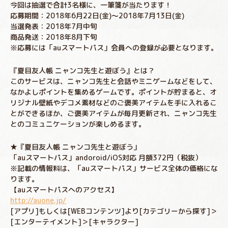
今回は抽選で合計3名様に、一筆箋が当たります！
応募期間：2018年6月22日(金)～2018年7月13日(金)
当選発表：2018年7月中旬
商品発送：2018年8月下旬
※応募には「auスマートパス」会員への登録が必要となります。
『夏目友人帳 ニャンコ先生と遊ぼう』とは？
このサービスは、ニャンコ先生と会話やミニゲームなどをして、
なかよしポイントを集めるゲームです。ポイントが貯まると、オ
リジナル壁紙やデコメ素材などのご褒美アイテムを手に入れるこ
とができるほか、ご褒美アイテムが毎月更新され、ニャンコ先生
とのコミュニケーションが楽しめるます。
★『夏目友人帳 ニャンコ先生と遊ぼう」
「auスマートパス」andoroid/iOS対応 月額372円（税抜）
※記載の情報料は、「auスマートパス」サービス全体の価格にな
ります。
【auスマートパスへのアクセス】
http://auone.jp/
[アプリ]もしくは[WEBコンテンツ]より[カテゴリーから探す]＞
[エンターテイメント]＞[キャラクター]