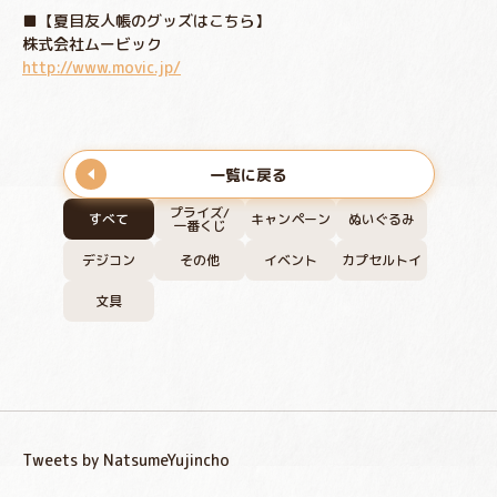
■【夏目友人帳のグッズはこちら】
株式会社ムービック
http://www.movic.jp/
一覧に戻る
プライズ/
すべて
キャンペーン
ぬいぐるみ
一番くじ
デジコン
その他
イベント
カプセルトイ
文具
Tweets by NatsumeYujincho