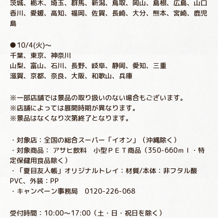
茨城、栃木、埼玉、群馬、新潟、鳥取、岡山、島根、広島、山口
香川、愛媛、高知、福岡、佐賀、長崎、大分、熊本、宮崎、鹿児
島
●10/4(火)～
千葉、東京、神奈川
山梨、富山、石川、長野、岐阜、静岡、愛知、三重
滋賀、京都、奈良、大阪、和歌山、兵庫
※一部店舗では景品の取り扱いのない場合もございます。
※店舗によっては展開時期が異なります。
※景品はなくなり次第終了となります。
・対象店：全国の総合スーパー「イオン」（沖縄除く）
・対象商品： アサヒ飲料 小型ＰＥＴ商品（350-660ｍｌ・特
定保健用食品除く）
・「夏目友人帳」オリジナルトレイ：材質/本体：非フタル酸
PVC、外装：PP
・キャンペーン事務局 0120-226-068
受付時間：10:00～17:00（土・日・祝日を除く）