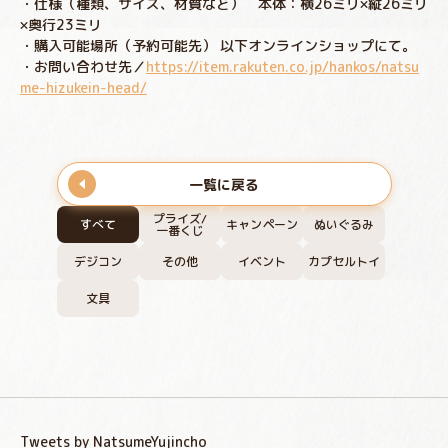
・仕様（種類、サイズ、材質など） 本体：横26ミリ×縦26ミリ
×奥行23ミリ
・購入可能場所（予約可能先） 以下オンラインショップにて。
・お問い合わせ先／
https://item.rakuten.co.jp/hankos/natsu
me-hizukein-head/
一覧に戻る
プライズ/
すべて
キャンペーン
ぬいぐるみ
一番くじ
デジコン
その他
イベント
カプセルトイ
文具
Tweets by NatsumeYujincho