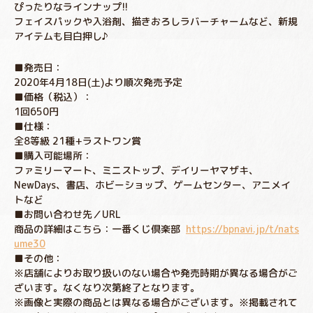
ぴったりなラインナップ!!
フェイスパックや入浴剤、描きおろしラバーチャームなど、新規
アイテムも目白押し♪
■発売日：
2020年4月18日(土)より順次発売予定
■価格（税込）：
1回650円
■仕様：
全8等級 21種+ラストワン賞
■購入可能場所：
ファミリーマート、ミニストップ、デイリーヤマザキ、
NewDays、書店、ホビーショップ、ゲームセンター、アニメイ
トなど
■お問い合わせ先／URL
商品の詳細はこちら：一番くじ倶楽部
https://bpnavi.jp/t/nats
ume30
■その他：
※店舗によりお取り扱いのない場合や発売時期が異なる場合がご
ざいます。なくなり次第終了となります。
※画像と実際の商品とは異なる場合がございます。※掲載されて