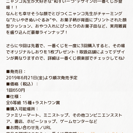
ニャンコ先生が大好きな”和すいーつ”デザインの一番くじが登
場！！
なんとも幸せそうな顔でとびつくニャンコ先生がチャーミング
な”たいやきぬいぐるみ”や、お菓子柄が背面にプリントされた顔
型クッション、おやつ入れにぴったりのお菓子皿など、実用雑貨
を盛り込んだ豪華ラインナップ！
さらに今回は先着で、一番くじを一度に3回購入すると、その場
でオリジナルしおりを1枚プレゼント！取扱店舗によってデザイ
ンが異なりますので、詳細は一番くじ倶楽部でチェックしてね♪
■発売日：
2019年6月21日(金)より順次発売予定
■価格（税込）：
1回650円
■仕様：
全6等級 15種+ラストワン賞
■購入可能場所：
ファミリーマート、ミニストップ、その他コンビニエンススト
ア、書店、ホビーショップ、ゲームセンターなど
■お問い合わせ先／URL