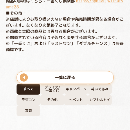
商品の詳細はこちら：一番くじ倶楽部
https://bpnavi.jp/t/nats
ume28
■その他：
※店舗によりお取り扱いのない場合や発売時期が異なる場合がご
ざいます。なくなり次第終了となります。
※画像と実際の商品とは異なる場合がございます。
※掲載されている内容は予告なく変更する場合がございます。
※「一番くじ」および「ラストワン」「ダブルチャンス」は登録
商標です。
一覧に戻る
プライズ/
すべて
キャンペーン
ぬいぐるみ
一番くじ
デジコン
その他
イベント
カプセルトイ
文具