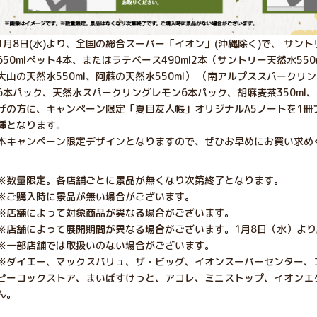
1月8日(水)より、全国の総合スーパー「イオン」(沖縄除く)で、 サントリ
650mlペット4本、またはラテベース490ml2本（サントリー天然水550
大山の天然水550ml、阿蘇の天然水550ml） （南アルプススパーク
6本パック、天然水スパークリングレモン6本パック、胡麻麦茶350ml、
げの方に、キャンペーン限定「夏目友人帳」オリジナルA5ノートを1冊
種となります。
本キャンペーン限定デザインとなりますので、ぜひお早めにお買い求め
※数量限定。各店舗ごとに景品が無くなり次第終了となります。
※ご購入時に景品が無い場合がございます。
※店舗によって対象商品が異なる場合がございます。
※店舗によって展開期間が異なる場合がございます。1月8日（水）よ
※一部店舗では取扱いのない場合がございます。
※ダイエー、マックスバリュ、ザ・ビッグ、イオンスーパーセンター、
ピーコックストア、まいばすけっと、アコレ、ミニストップ、イオンエ
ん。