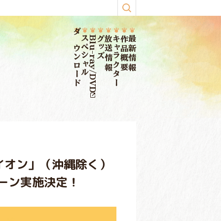
ダウンロード
スペシャル
Blu-ray/DVD
グッズ
放送情報
キャラクター
作品概要
最新情報
イオン」（沖縄除く）
ーン実施決定！