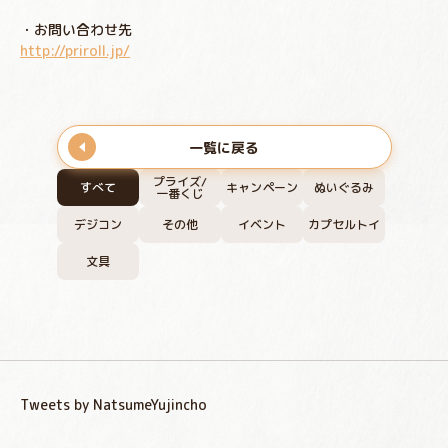
・お問い合わせ先
http://priroll.jp/
一覧に戻る
プライズ/
すべて
キャンペーン
ぬいぐるみ
一番くじ
デジコン
その他
イベント
カプセルトイ
文具
Tweets by NatsumeYujincho