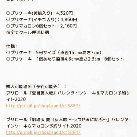
○プリケーキ(黄桃入り)：4,320円
○プリケーキ(イチゴ入り)：4,860円
○プリマカロン6個セット：2,160円
※全てクール便送料別
仕様：
○プリケーキ：5号サイズ（直径15cm×高さ7cm）
○プリケーキ：1個あたり直径4.3cm×高さ2.3cm 6個セット
購入可能場所（予約可能先） ：
プリロール『夏目友人帳』バレンタインケーキ＆マカロン予約サ
イト2020
http://priroll.jp/shopbrand/ct3889/
プリロール『劇場版 夏目友人帳 ～うつせみに結ぶ～』バレンタ
インケーキ＆マカロン予約サイト2020
http://priroll.jp/shopbrand/ct3891/