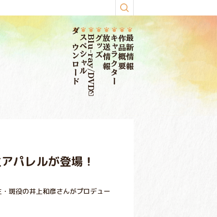
ダウンロード
スペシャル
Blu-ray/DVD
グッズ
放送情報
キャラクター
作品概要
最新情報
生アパレルが登場！
ンコ先生・斑役の井上和彦さんがプロデュー